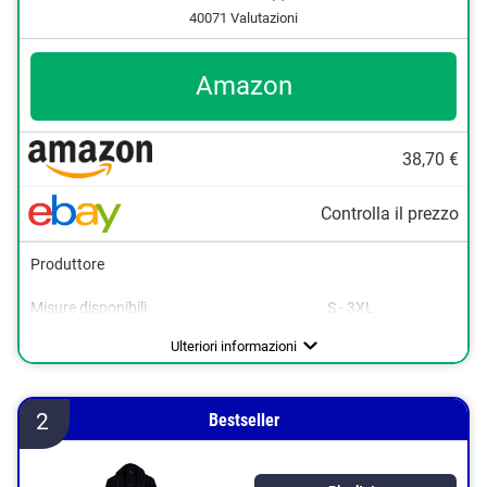
40071 Valutazioni
Amazon
38,70 €
Controlla il prezzo
Produttore
Grigio
Nero
Misure disponibili
S - 3XL
Rosso/Nero
Colori disponibili
Target
Lunghezza
Materiale
Borse
Cintura
Cappuccio
Certificato Oeko-Tex
Senza pieghe
Lavabile fino a
Adatto per l'asciugatrice
Grigio/Nero
Corallo
Adulti
Vantaggi
Svantaggi
Possibilità di utilizzo pratico come zaino e borsa
Non è testato OEKO-TEX
Ulteriori informazioni
Bianco
Tenuta sicura grazie alla cintura
e altri
Blu
Adatto all'asciugatrice e facile da trattare
2
Bestseller