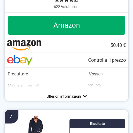
622 Valutazioni
Amazon
50,40 €
Controlla il prezzo
Viola
Grigio
Produttore
Vossen
Viola/Rosso
Bianco
Misure disponibili
XS - XXL
Blu
Colori disponibili
Target
Lunghezza
Materiale
Borse
Cintura
Cappuccio
Certificato Oeko-Tex
Senza pieghe
Lavabile fino a
Adatto per l'asciugatrice
Adulti, Donne, Uomini, Unisex
100 cm
Cotone
60 °C
Vantaggi
Svantaggi
e altri
Adatto all'asciugatrice e facile da trattare
Non resistente alle pieghe
Ulteriori informazioni
Turchese
OEKO-TEX testato come ulteriore caratteristica di
Non ha il cappuccio
Verde
qualità
Rosa
Tasca supplementare integrata
7
Rosso
Regolabile con l'aiuto di una cintura
Risultato