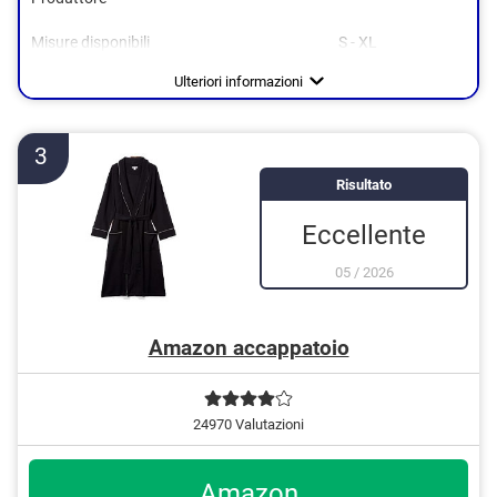
Arancione
Blu
Misure disponibili
S - XL
Viola
Colori disponibili
Target
Lunghezza
Materiale
Borse
Cintura
Cappuccio
Certificato Oeko-Tex
Senza pieghe
Lavabile fino a
Adatto per l'asciugatrice
Adulti, Donne
Verde
Pile
Vantaggi
Svantaggi
Tasche disponibili
Non è testato OEKO-TEX
Ulteriori informazioni
Bianco
È adatto all'asciugatura in asciugatrice
e altri
Grigio
Ha una cintura
3
Risultato
Eccellente
05
/
2026
Amazon accappatoio
24970 Valutazioni
Amazon