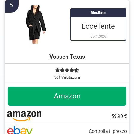
5
Comodo anche nei giorni di pioggia grazie al
cappuccio
Risultato
Eccellente
05
/
2026
Vossen Texas
501 Valutazioni
Amazon
59,90 €
Controlla il prezzo