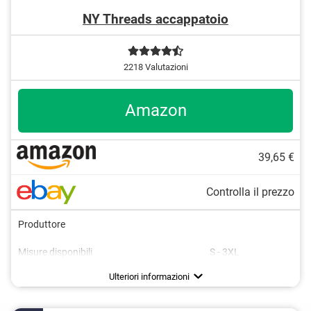
NY Threads accappatoio
2218 Valutazioni
Amazon
39,65 €
Controlla il prezzo
Produttore
Blu
Misure disponibili
S - 3XL
Grigio
Colori disponibili
Target
Lunghezza
Materiale
Borse
Cintura
Cappuccio
Certificato Oeko-Tex
Senza pieghe
Lavabile fino a
Adatto per l'asciugatrice
Grigio/Nero
Adulti
Pile
Vantaggi
Svantaggi
Adatto all'asciugatrice e facile da trattare
Non è testato OEKO-TEX
Ulteriori informazioni
Rosso/Nero
Tenuta sicura grazie alla cintura
Nero
Tasche disponibili