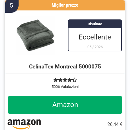
5
Miglior prezzo
Risultato
Eccellente
05
/
2026
CelinaTex Montreal 5000075
5006 Valutazioni
Amazon
26,44 €