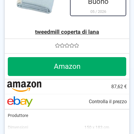
Buono
05
/
2026
tweedmill coperta di lana
Amazon
87,62 €
Controlla il prezzo
Produttore
Dimensioni
150 x 183 cm
Materiale
Peso
Grammatura
Adatto alla lavatrice
Certificato Oeko-Tex
Lana
1 kg