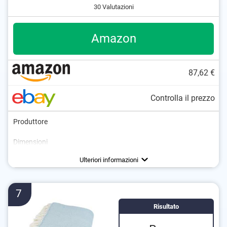
30 Valutazioni
Amazon
87,62 €
Controlla il prezzo
Produttore
Dimensioni
Materiale
Peso
Grammatura
Adatto alla lavatrice
Certificato Oeko-Tex
Svantaggi
Non è testato OEKO-TEX
Ulteriori informazioni
7
Risultato