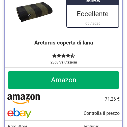
Risultato
Eccellente
05
/
2026
Arcturus coperta di lana
2363 Valutazioni
Amazon
71,26 €
Controlla il prezzo
Produttore
Arcturus