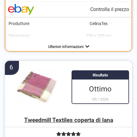
Controlla il prezzo
Produttore
CelinaTex
Dimensioni
150 x 200 cm
Materiale
Peso
Grammatura
Adatto alla lavatrice
Certificato Oeko-Tex
Poliestere
260 g/m²
0,3 kg
Svantaggi
Ulteriori informazioni
6
Risultato
Ottimo
05
/
2026
Tweedmill Textiles coperta di lana