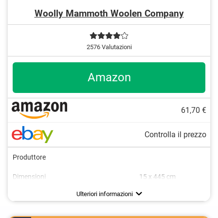
Woolly Mammoth Woolen Company
2576 Valutazioni
Amazon
61,70 €
Controlla il prezzo
Produttore
Dimensioni
15 x 445 cm
Materiale
Peso
Grammatura
Adatto alla lavatrice
Certificato Oeko-Tex
1,8 kg
Svantaggi
Nessun test OEKO-TEX
Ulteriori informazioni