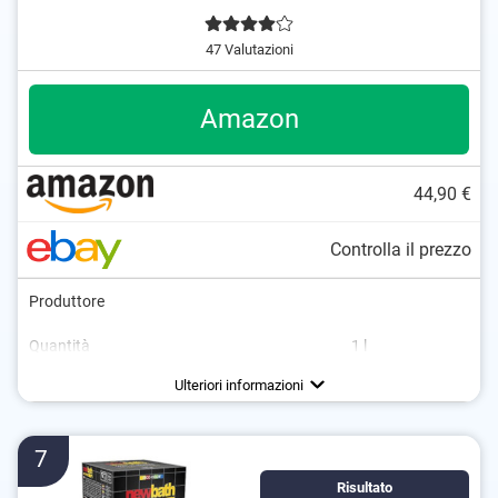
47 Valutazioni
Amazon
44,90 €
Controlla il prezzo
Produttore
Grigio/Argento
Quantità
1 l
Beige
Colori disponibili
Finitura laccata
Lucido
Bianco
Ulteriori informazioni
Nero
7
Risultato