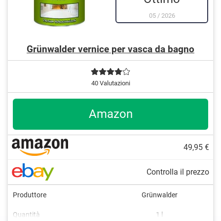
05
/
2026
Grünwalder vernice per vasca da bagno
40 Valutazioni
Amazon
49,95 €
Controlla il prezzo
Produttore
Grünwalder
Beige
Quantità
1 l
Grigio