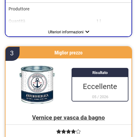
Produttore
Beige
Quantità
1 l
Nero
Colori disponibili
Finitura laccata
Grigio
Ulteriori informazioni
Bianco
3
Miglior prezzo
Risultato
Eccellente
05
/
2026
Vernice per vasca da bagno