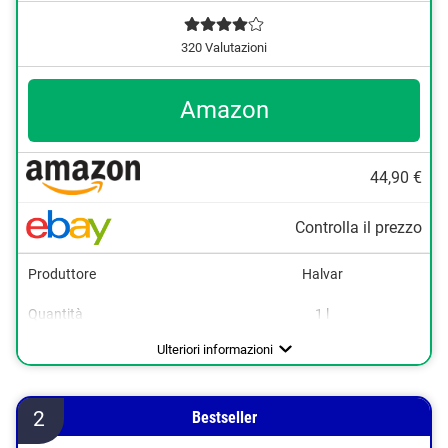
320 Valutazioni
Amazon
44,90 €
Controlla il prezzo
Produttore
Halvar
Grigio
Quantità
1 l
Beige
Colori disponibili
Finitura laccata
Opaco
Nero
Ulteriori informazioni
Bianco
2
Bestseller