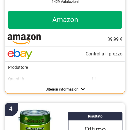
1429 Valutazioni
Amazon
39,99 €
Controlla il prezzo
Produttore
Quantità
1 l
Colori disponibili
Finitura laccata
Lucido
Ulteriori informazioni
4
Risultato
Ottimo