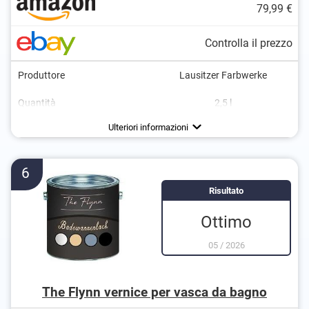
79,99 €
Controlla il prezzo
Produttore
Lausitzer Farbwerke
Grigio/Argento
Quantità
2,5 l
Nero
Colori disponibili
Finitura laccata
Bianco
Ulteriori informazioni
Beige
6
Risultato
Ottimo
05
/
2026
The Flynn vernice per vasca da bagno