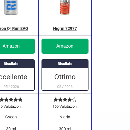
eon Q² Rim EVO
Nigrin 72977
Amazon
Amazon
Risultato
Risultato
ccellente
Ottimo
05
/
2026
05
/
2026
5 Valutazioni
165 Valutazioni
Gyeon
Nigrin
30 ml
300 ml