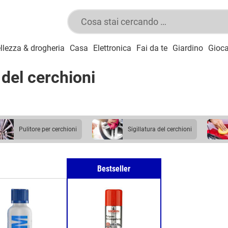
llezza & drogheria
Casa
Elettronica
Fai da te
Giardino
Gioca
 del cerchioni
pulitore per cerchioni
sigillatura del cerchioni
Bestseller