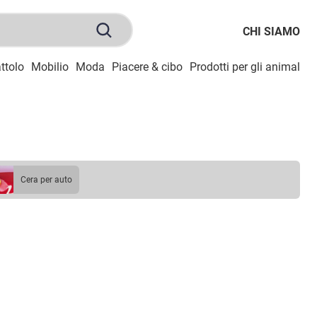
CHI SIAMO
ttolo
Mobilio
Moda
Piacere & cibo
Prodotti per gli animali
S
cera per auto