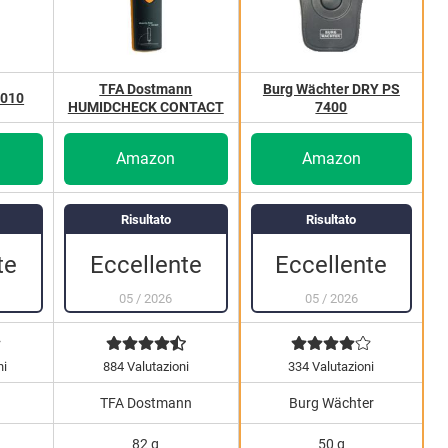
TFA Dostmann
Burg Wächter DRY PS
0010
HUMIDCHECK CONTACT
7400
Amazon
Amazon
Risultato
Risultato
te
Eccellente
Eccellente
05
/
2026
05
/
2026
ni
884 Valutazioni
334 Valutazioni
TFA Dostmann
Burg Wächter
82 g
50 g