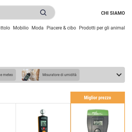
CHI SIAMO
ttolo
Mobilio
Moda
Piacere & cibo
Prodotti per gli animali
S
ne meteo
misuratore di umidità
Miglior prezzo