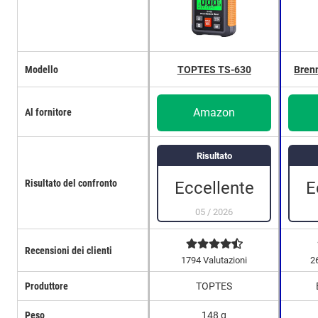
Modello
TOPTES TS-630
Bren
Amazon
Al fornitore
Risultato
Risultato del confronto
Eccellente
E
05
/
2026
Recensioni dei clienti
1794 Valutazioni
2
Produttore
TOPTES
Peso
148 g