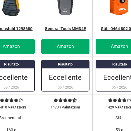
nenstuhl 1298680
General Tools MMD4E
Stihl 0464 802 
Amazon
Amazon
Amazon
Risultato
Risultato
Risultato
Eccellente
Eccellen
ccellente
05
/
2026
05
/
2026
05
/
2026
6810 Valutazioni
14734 Valutazioni
1429 Valutazio
Brennenstuhl
Stihl
160 g
59 g