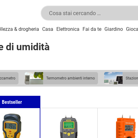
llezza & drogheria
Casa
Elettronica
Fai da te
Giardino
Gioca
e di umidità
iaccametro
termometro ambienti interno
stazio
idificatore a granuli
Bestseller