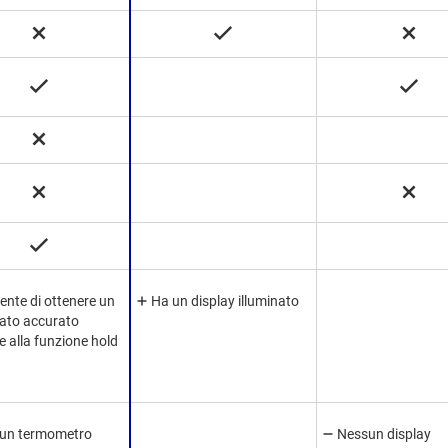
ente di ottenere un
Ha un display illuminato
tato accurato
e alla funzione hold
un termometro
Nessun display