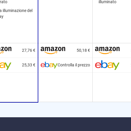
rato
illuminato
 illuminazione del
ay
27,76 €
50,18 €
25,33 €
Controlla il prezzo