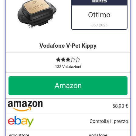
Risultato
Ottimo
05
/
2026
Vodafone V-Pet Kippy
133 Valutazioni
Amazon
58,90 €
Controlla il prezzo
Produttore
Vodafone