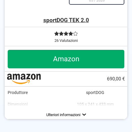
05
/
2026
sportDOG TEK 2.0
26 Valutazioni
Amazon
690,00 €
Produttore
sportDOG
Dimensioni
105 x 241 x 433 mm
Peso
Capacità della batteria
Autonomia della batteria
Applicazione di sistema
GPS
Ricerca della posizione
1 Giorno
1820 g
iOS
Ulteriori informazioni