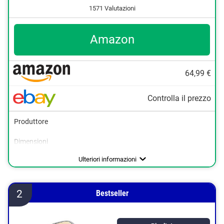
1571 Valutazioni
Amazon
64,99 €
Controlla il prezzo
Produttore
Dimensioni
Android
Peso
Capacità della batteria
Autonomia della batteria
Applicazione di sistema
GPS
Ricerca della posizione
700 mAh
6 Giorni
3500 g
iOS
Ulteriori informazioni
2
Bestseller