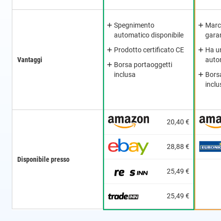
Spegnimento
Marc
automatico disponibile
garan
Prodotto certificato CE
Ha u
Vantaggi
auto
Borsa portaoggetti
inclusa
Bors
inclu
20,40 €
28,88 €
Disponibile presso
25,49 €
25,49 €