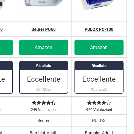
00
Beurer PO60
PULOX PO-100
Amazon
Amazon
Risultato
Risultato
te
Eccellente
Eccellente
05
/
2026
05
/
2026
i
249 Valutazioni
920 Valutazioni
Beurer
PULOX
ni
Bambini, Adulti
Bambini, Adulti