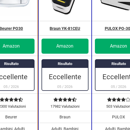
Beurer PO30
Braun YK-81CEU
PULOX PO-3
Amazon
Amazon
Amazon
Risultato
Risultato
Risultato
Eccellen
ccellente
Eccellente
05
/
2026
05
/
2026
05
/
2026
2300 Valutazioni
17982 Valutazioni
503 Valutazion
Beurer
Braun
PULOX
ambini, Adulti
Adulti, Bambini
Adulti, Bambi