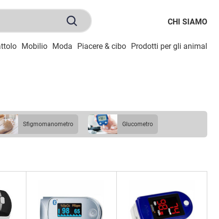
CHI SIAMO
ttolo
Mobilio
Moda
Piacere & cibo
Prodotti per gli animali
S
sfigmomanometro
glucometro