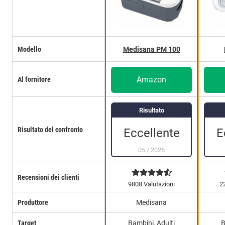
Modello
Medisana PM 100
Amazon
Al fornitore
Risultato
Risultato del confronto
Eccellente
E
05
/
2026
Recensioni dei clienti
9808 Valutazioni
2
Produttore
Medisana
Target
Bambini, Adulti
B