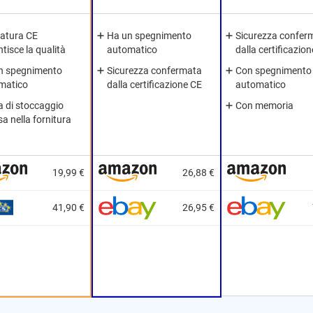
atura CE
Ha un spegnimento
Sicurezza confer
tisce la qualità
automatico
dalla certificazio
n spegnimento
Sicurezza confermata
Con spegnimento
matico
dalla certificazione CE
automatico
a di stoccaggio
Con memoria
sa nella fornitura
19,99 €
26,88 €
41,90 €
26,95 €