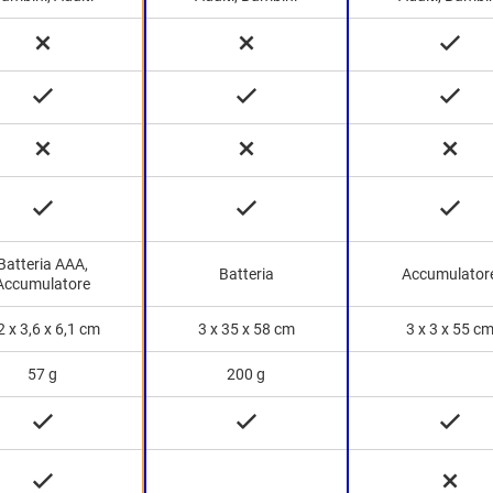
Batteria AAA,
Batteria
Accumulator
Accumulatore
2 x 3,6 x 6,1 cm
3 x 35 x 58 cm
3 x 3 x 55 c
57 g
200 g