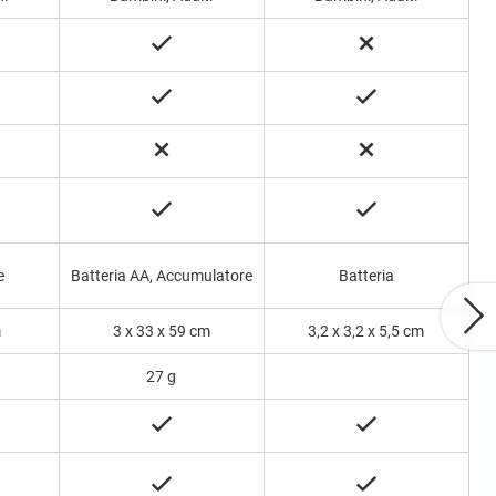
e
Batteria AA, Accumulatore
Batteria
m
3 x 33 x 59 cm
3,2 x 3,2 x 5,5 cm
27 g