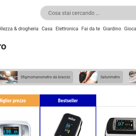
llezza & drogheria
Casa
Elettronica
Fai da te
Giardino
Gioca
ro
sfigmomanometro da braccio
saturimetro
iglior prezzo
Bestseller