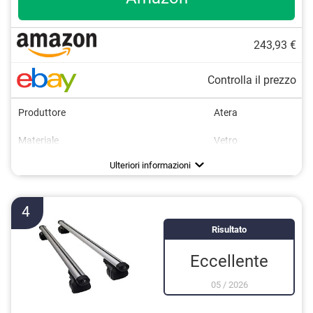
243,93 €
Controlla il prezzo
Produttore
Atera
Materiale
Vetro
Peso
Carico massimo
Chiudibile a chiave
Certificato da TÜV
Certificazione GS
100 kg
6 kg
Vantaggi
È chiudibile a chiave
Ulteriori informazioni
4
Risultato
Eccellente
05
/
2026