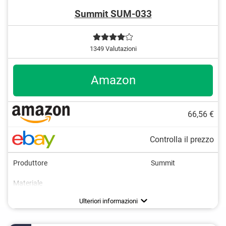
Summit SUM-033
1349 Valutazioni
Amazon
66,56 €
Controlla il prezzo
Produttore
Summit
Materiale
Peso
Carico massimo
Chiudibile a chiave
Certificato da TÜV
Certificazione GS
75 kg
Vantaggi
Molto facile da chiudere
Ulteriori informazioni