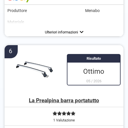
Produttore
Menabo
Materiale
Peso
Carico massimo
Chiudibile a chiave
Certificato da TÜV
Certificazione GS
2,5 kg
90 kg
Vantaggi
Ulteriori informazioni
6
Risultato
Ottimo
05
/
2026
La Prealpina barra portatutto
1 Valutazione