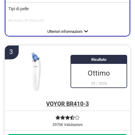
Tipi di pelle
Numero di attacchi
Viso
Area di applicazione
Alimentazione
Accumulatore
Pelle
Ulteriori informazioni
Punti neri
3
Risultato
Ottimo
05
/
2026
VOYOR BR410-3
29706 Valutazioni