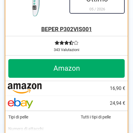
05
/
2026
BEPER P302VIS001
343 Valutazioni
Amazon
16,90 €
24,94 €
Tipi di pelle
Tutti i tipi di pelle
Numero di attacchi
Viso