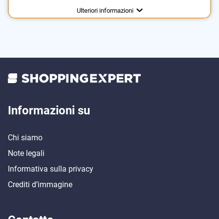
Area di applicazione
Alimentazione
Accumulatore, Cavo USB
Punti neri
Ulteriori informazioni
Pelle
Informazioni su
Chi siamo
Note legali
Informativa sulla privacy
Crediti d’immagine