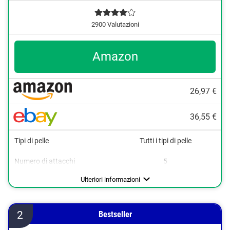
2900 Valutazioni
Amazon
26,97 €
36,55 €
Tipi di pelle
Tutti i tipi di pelle
Punti neri
Numero di attacchi
5
Brufolo
Area di applicazione
Alimentazione
Accumulatore
Viso
Ulteriori informazioni
Pelle
2
Bestseller