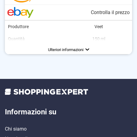
Controlla il prezzo
Produttore
Veet
Quantità
150 ml
Braccia, Gambe, Ascelle, Zona
Area di applicazione
Tipi di pelle
Modalità d'azione
Senza olio minerale
Origine
Pelle sensibile
Idratante
intima
Ulteriori informazioni
Informazioni su
Chi siamo