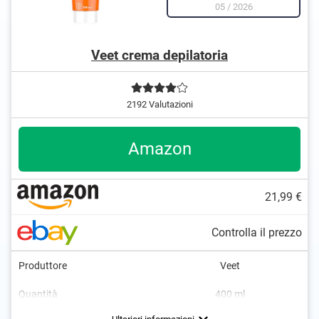
05
/
2026
Veet crema depilatoria
2192 Valutazioni
Amazon
21,99 €
Controlla il prezzo
Produttore
Veet
Quantità
400 ml
Area di applicazione
Tipi di pelle
Modalità d'azione
Senza olio minerale
Origine
Braccia, Gambe, Petto, Ascelle
Pelle normale, Pelle secca