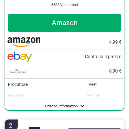
6583 Valutazioni
Amazon
4,99 €
Controlla il prezzo
8,90 €
Produttore
Veet
Quantità
200 ml
Area di applicazione
Tipi di pelle
Modalità d'azione
Senza olio minerale
Origine
Braccia, Gambe, Petto, Schiena
Pelle normale
Ulteriori informazioni
2