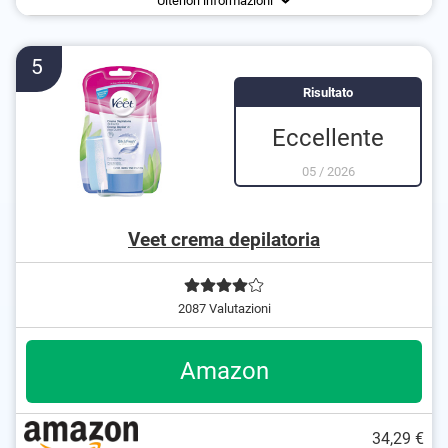
Ulteriori informazioni
5
Risultato
Eccellente
05
/
2026
Veet crema depilatoria
2087 Valutazioni
Amazon
34,29 €