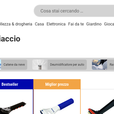
llezza & drogheria
Casa
Elettronica
Fai da te
Giardino
Gioca
iaccio
catene da neve
deumidificatore per auto
r
Bestseller
Miglior prezzo