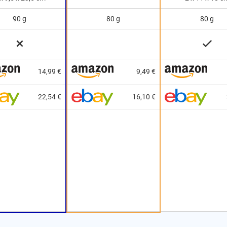
90 g
80 g
80 g
14,99 €
9,49 €
22,54 €
16,10 €