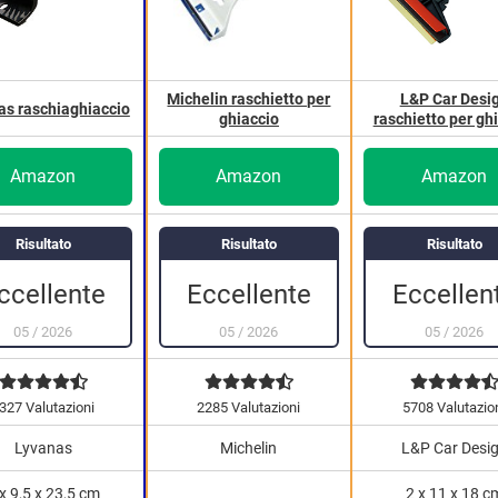
Michelin raschietto per
L&P Car Desi
as raschiaghiaccio
ghiaccio
raschietto per gh
Amazon
Amazon
Amazon
Risultato
Risultato
Risultato
Eccellen
ccellente
Eccellente
05
/
2026
05
/
2026
05
/
2026
327 Valutazioni
2285 Valutazioni
5708 Valutazio
Lyvanas
Michelin
L&P Car Desi
x 9,5 x 23,5 cm
2 x 11 x 18 c