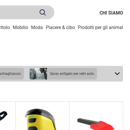
CHI SIAMO
ttolo
Mobilio
Moda
Piacere & cibo
Prodotti per gli animali
S
aschiaghiaccio
spray antigelo per vetri auto