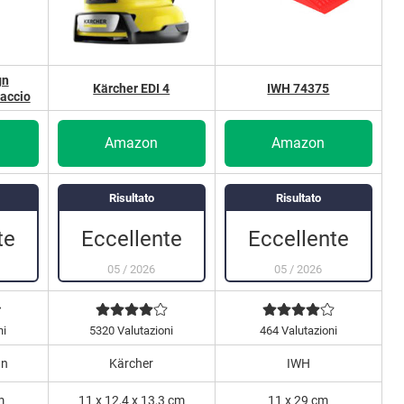
gn
Kärcher EDI 4
IWH 74375
iaccio
Amazon
Amazon
Risultato
Risultato
te
Eccellente
Eccellente
05
/
2026
05
/
2026
ni
5320 Valutazioni
464 Valutazioni
gn
Kärcher
IWH
m
11 x 12,4 x 13,3 cm
11 x 29 cm