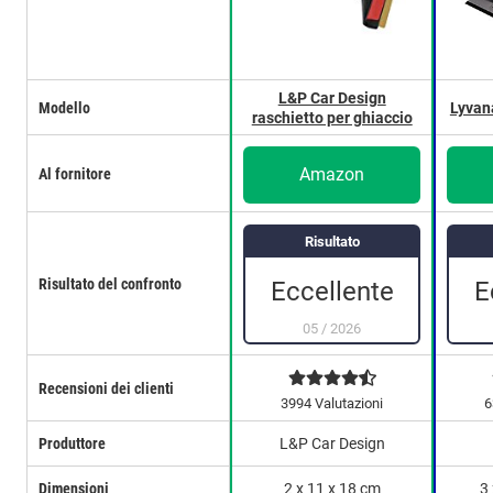
L&P Car Design
Modello
Lyvan
raschietto per ghiaccio
Amazon
Al fornitore
Risultato
Risultato del confronto
Eccellente
E
05
/
2026
Recensioni dei clienti
3994 Valutazioni
6
Produttore
L&P Car Design
Dimensioni
2 x 11 x 18 cm
3 