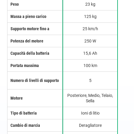
Peso
23 kg
Massa a pieno carico
125 kg
Supporto motore fino a
25 km/h
Potenza del motore
250 W
Capacità della batteria
15,6 Ah
Portata massima
100 km
Numero di livelli di supporto
5
Posteriore, Medio, Telaio,
Motore
Sella
Tipo di batteria
Ioni di litio
Cambio di marcia
Deragliatore