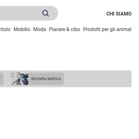
CHI SIAMO
ttolo
Mobilio
Moda
Piacere & cibo
Prodotti per gli animali
S
a
bicicletta elettrica