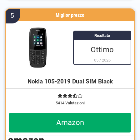
Dispone di una compatibilità con gli apparecchi
acustici
5
Miglior prezzo
Risultato
Ottimo
05
/
2026
Nokia 105-2019 Dual SIM Black
5414 Valutazioni
Amazon