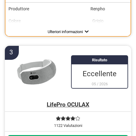
Produttore
Renpho
Colore
Grigio
Dimensioni
Peso
Alimentazione
10 x 14 x 20 cm
0,7 kg
Ulteriori informazioni
3
Risultato
Eccellente
05
/
2026
LifePro OCULAX
1122 Valutazioni