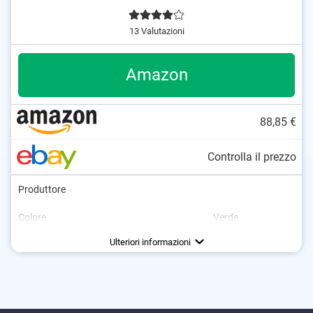
13 Valutazioni
Amazon
88,85 €
Controlla il prezzo
Produttore
Colore
Verde
Dimensioni
Peso
Alimentazione
7,6 x 10,7 x 21 cm
Accumulatore
Ulteriori informazioni