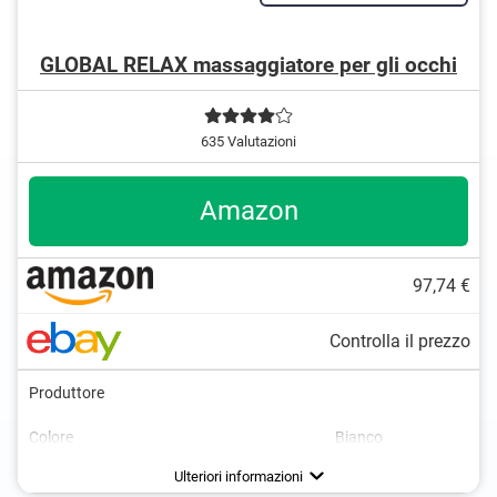
GLOBAL RELAX massaggiatore per gli occhi
635 Valutazioni
Amazon
97,74 €
Controlla il prezzo
Produttore
Colore
Bianco
Dimensioni
Peso
Alimentazione
Accumulatore, Cavo USB
3 x 8 x 20 cm
0,4 kg
Ulteriori informazioni