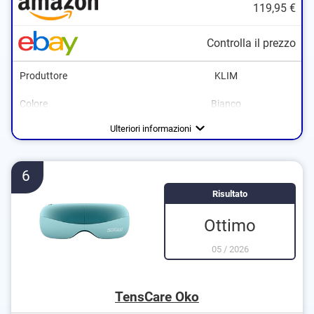
119,95 €
Controlla il prezzo
Produttore
KLIM
Colore
Bianco
Dimensioni
Peso
Alimentazione
Manovella, Accumulatore
4 x 8 x 21,7 cm
0,5 kg
Ulteriori informazioni
6
Risultato
Ottimo
05
/
2026
TensCare Oko