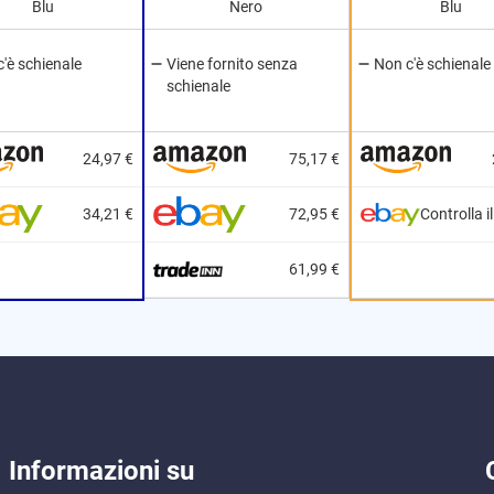
Blu
Nero
Blu
'è schienale
Viene fornito senza
Non c'è schienale
schienale
24,97 €
75,17 €
34,21 €
72,95 €
Controlla i
61,99 €
Informazioni su