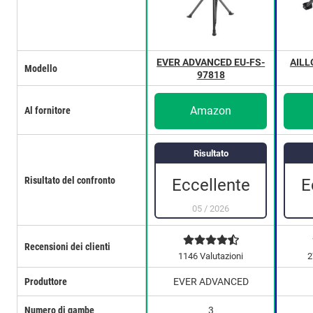
EVER ADVANCED EU-FS-
AILL
Modello
97818
Amazon
Al fornitore
Risultato
Risultato del confronto
Eccellente
E
05
/
2026
Recensioni dei clienti
1146 Valutazioni
2
Produttore
EVER ADVANCED
Numero di gambe
3