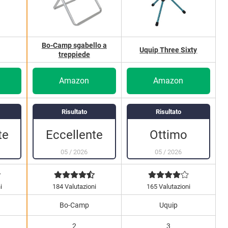
Bo-Camp sgabello a
Uquip Three Sixty
treppiede
Amazon
Amazon
Risultato
Risultato
Eccellente
Ottimo
te
05
/
2026
05
/
2026
i
184 Valutazioni
165 Valutazioni
Bo-Camp
Uquip
2
3