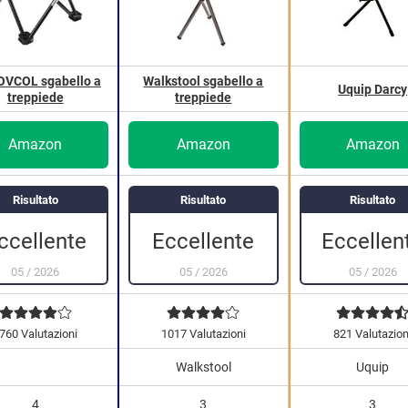
OVCOL sgabello a
Walkstool sgabello a
Uquip Darcy
treppiede
treppiede
Amazon
Amazon
Amazon
Risultato
Risultato
Risultato
Eccellente
ccellente
Eccellen
05
/
2026
05
/
2026
05
/
2026
760 Valutazioni
1017 Valutazioni
821 Valutazion
Walkstool
Uquip
4
3
3