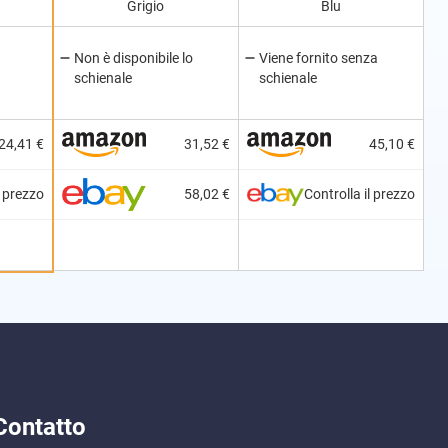
Grigio
Blu
Non è disponibile lo
Viene fornito senza
schienale
schienale
24,41 €
31,52 €
45,10 €
l prezzo
58,02 €
Controlla il prezzo
Contatto