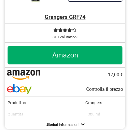
Grangers GRF74
810 Valutazioni
Amazon
17,00 €
Controlla il prezzo
Produttore
Grangers
Quantità
300 ml
Protezione contro lo sporco
Temperatura minima
Adatto al lavaggio a mano
Numero di lavaggi
Senza PFC
Mantiene l'effetto loto
rinnovato
Vantaggi
Ulteriori informazioni