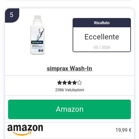
5
Risultato
Eccellente
05
/
2026
simprax Wash-In
2386 Valutazioni
Amazon
19,99 €