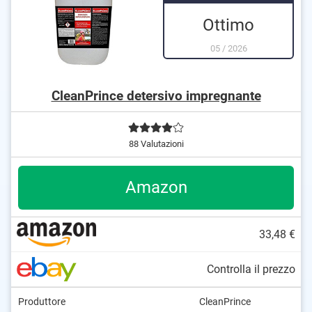
Ottimo
05
/
2026
CleanPrince detersivo impregnante
88 Valutazioni
Amazon
33,48 €
Controlla il prezzo
Produttore
CleanPrince