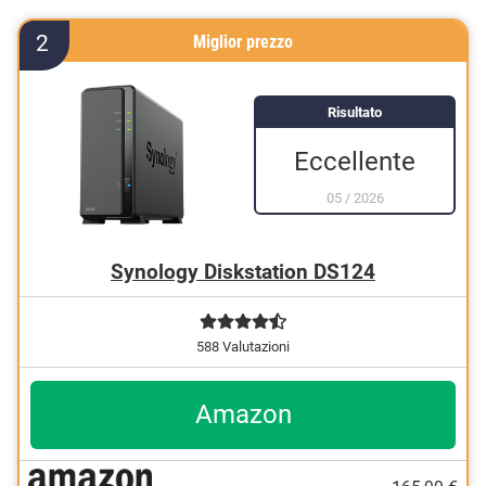
2
Miglior prezzo
Risultato
Eccellente
05
/
2026
Synology Diskstation DS124
588 Valutazioni
Amazon