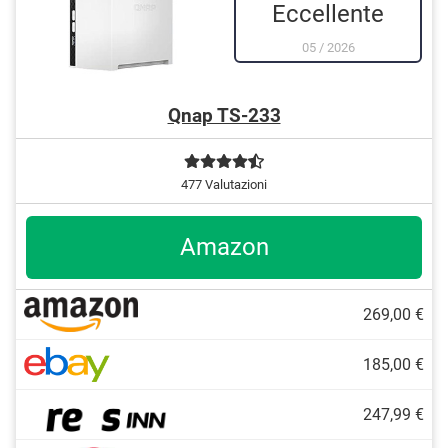
Eccellente
05
/
2026
Qnap TS-233
477 Valutazioni
Amazon
269,00 €
185,00 €
247,99 €