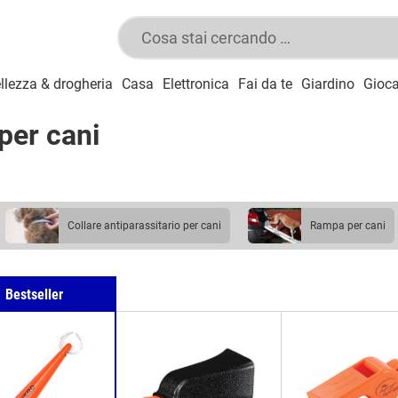
llezza & drogheria
Casa
Elettronica
Fai da te
Giardino
Gioca
 per cani
collare antiparassitario per cani
rampa per cani
guinzaglio per cani
fischietto per cani
Bestseller