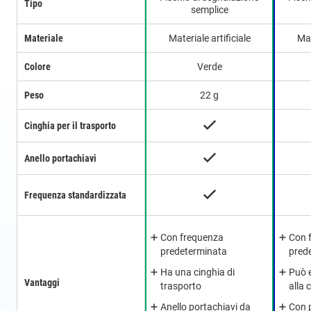
Tipo
semplice
Materiale
Materiale artificiale
Mat
Colore
Verde
Peso
22 g
Cinghia per il trasporto
Anello portachiavi
Frequenza standardizzata
Con frequenza
Con 
predeterminata
pred
Ha una cinghia di
Può 
Vantaggi
trasporto
alla 
Anello portachiavi da
Con p