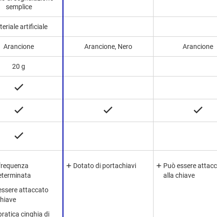
semplice
eriale artificiale
Arancione
Arancione, Nero
Arancione
20 g
frequenza
Dotato di portachiavi
Può essere attac
eterminata
alla chiave
essere attaccato
chiave
ratica cinghia di