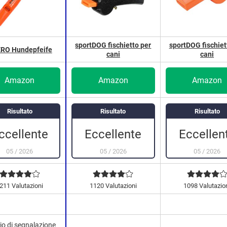
sportDOG fischietto per
sportDOG fischiet
RO Hundepfeife
cani
cani
Amazon
Amazon
Amazon
Risultato
Risultato
Risultato
Eccellente
Eccellen
ccellente
05
/
2026
05
/
2026
05
/
2026
211 Valutazioni
1120 Valutazioni
1098 Valutazio
io di segnalazione