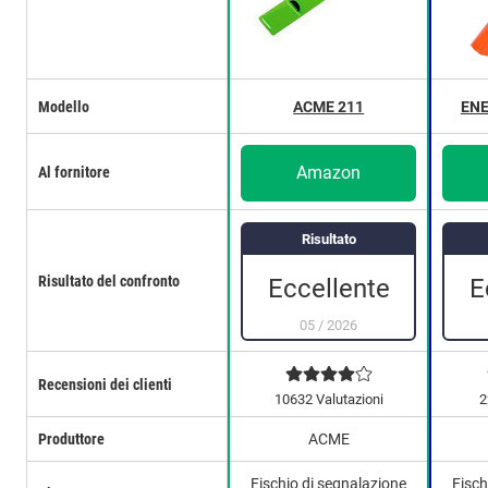
Modello
ACME 211
ENE
Amazon
Al fornitore
Risultato
Risultato del confronto
Eccellente
E
05
/
2026
Recensioni dei clienti
10632 Valutazioni
2
Produttore
ACME
Fischio di segnalazione
Fisch