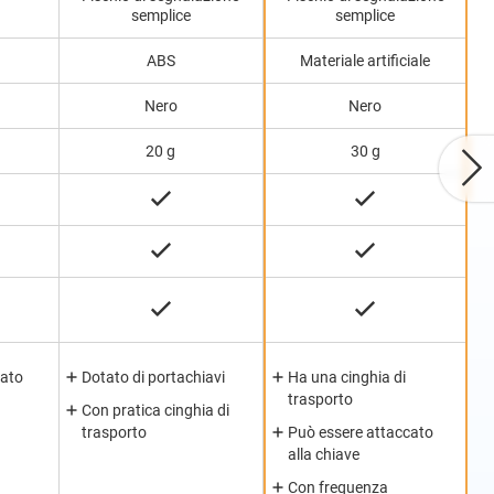
F
semplice
semplice
ABS
Materiale artificiale
Nero
Nero
20 g
30 g
cato
Dotato di portachiavi
Ha una cinghia di
trasporto
Con pratica cinghia di
trasporto
Può essere attaccato
alla chiave
Con frequenza