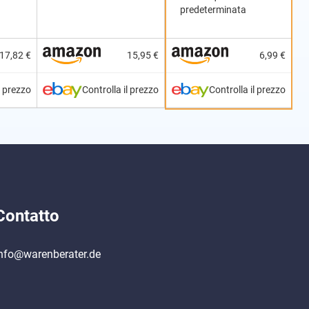
predeterminata
17,82 €
15,95 €
6,99 €
l prezzo
Controlla il prezzo
Controlla il prezzo
Contatto
nfo@warenberater.de