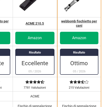
to per
webbomb fischietto per
ACME 210.5
cani
Amazon
Amazon
Risultato
Risultato
te
Eccellente
Ottimo
05
/
2026
05
/
2026
ni
7781 Valutazioni
215 Valutazioni
ACME
Fischio di segnalazione
Fischio di segnalazione