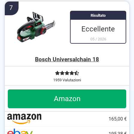
Riduzione del potenziale di pericolo grazie al freno
7
catena
Risultato
Eccellente
05
/
2026
Bosch Universalchain 18
1959 Valutazioni
Amazon
165,00 €
195,38 €