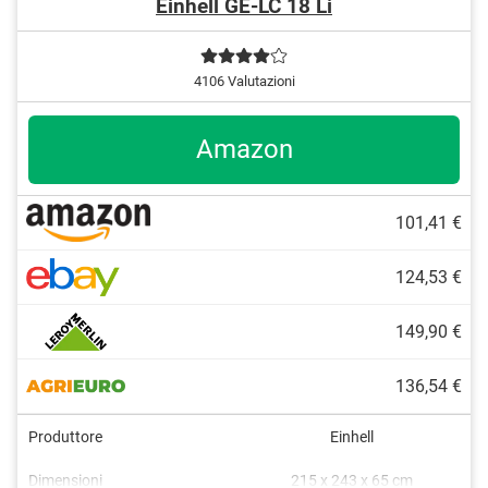
Einhell GE-LC 18 Li
4106 Valutazioni
Amazon
101,41 €
124,53 €
149,90 €
136,54 €
Produttore
Einhell
Dimensioni
215 x 243 x 65 cm