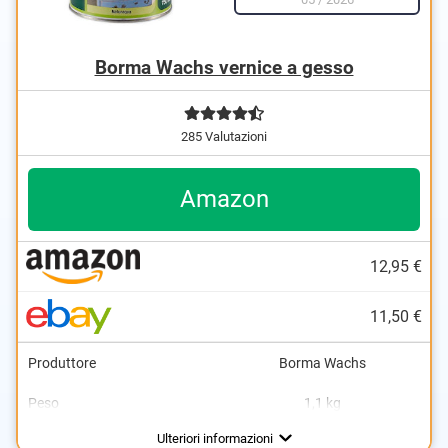
Borma Wachs vernice a gesso
285 Valutazioni
Amazon
12,95 €
11,50 €
Produttore
Borma Wachs
Peso
1,1 kg
Marrone, Grigio, Rosso,
Colore
Argento
Ulteriori informazioni