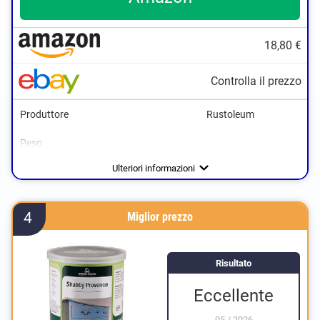
18,80 €
Controlla il prezzo
Produttore
Rustoleum
Peso
Colore
Bianco
Ulteriori informazioni
4
Miglior prezzo
Risultato
Eccellente
05
/
2026