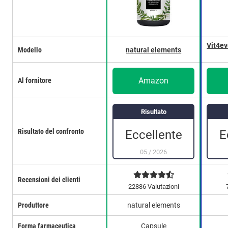
Vit4ev
Modello
natural elements
Amazon
Al fornitore
Risultato
Risultato del confronto
Eccellente
E
05
/
2026
Recensioni dei clienti
22886 Valutazioni
Produttore
natural elements
Forma farmaceutica
Capsule