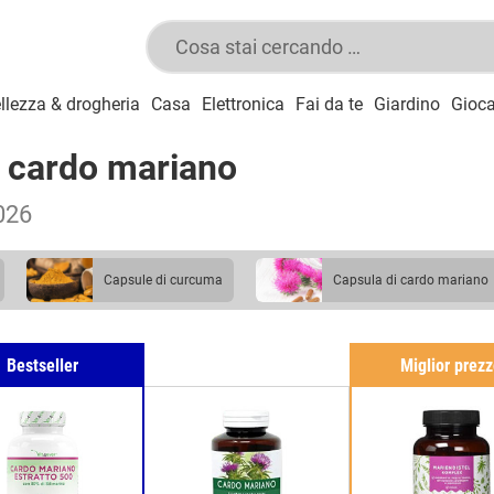
llezza & drogheria
Casa
Elettronica
Fai da te
Giardino
Gioca
i cardo mariano
2026
capsule di curcuma
capsula di cardo mariano
Bestseller
Miglior prez