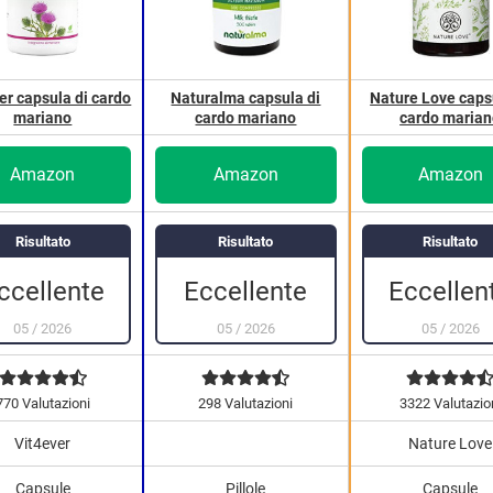
er capsula di cardo
Naturalma capsula di
Nature Love caps
mariano
cardo mariano
cardo maria
Amazon
Amazon
Amazon
Risultato
Risultato
Risultato
Eccellente
ccellente
Eccellen
05
/
2026
05
/
2026
05
/
2026
770 Valutazioni
298 Valutazioni
3322 Valutazio
Vit4ever
Nature Love
Capsule
Pillole
Capsule