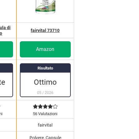
ula di
fairvital 73710
no
Amazon
Risultato
Ottimo
te
05
/
2026
ni
56 Valutazioni
fairvital
Polvere, Capsule