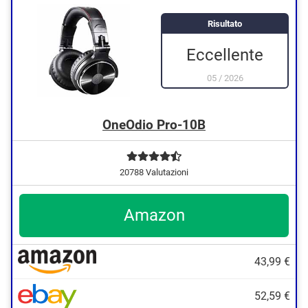
L'auricolare integrato è orientabile
Risultato
Offre una buona imbottitura
Eccellente
05
/
2026
OneOdio Pro-10B
20788 Valutazioni
Amazon
43,99 €
52,59 €