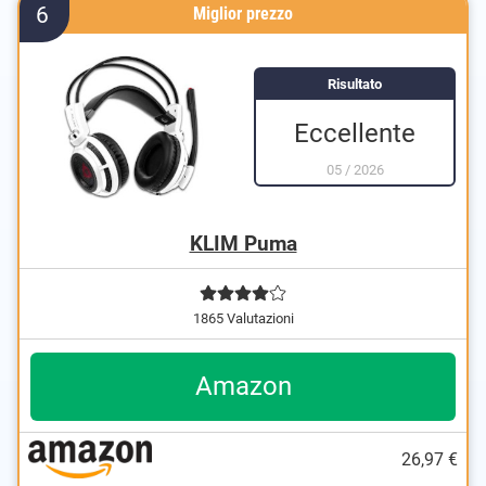
6
Miglior prezzo
Risultato
Eccellente
05
/
2026
KLIM Puma
1865 Valutazioni
Amazon
26,97 €