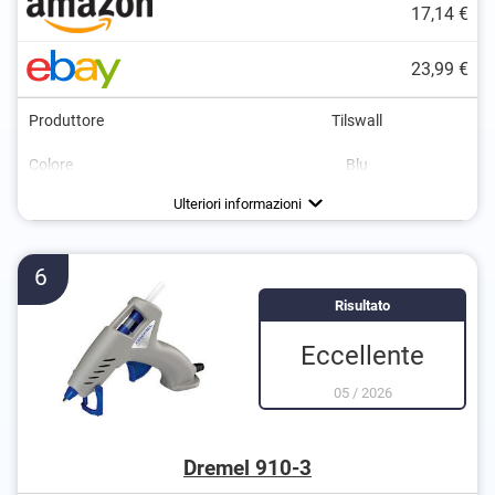
17,14 €
23,99 €
Produttore
Tilswall
Colore
Blu
Impermeabile
Tempo di riscaldamento
Peso
120 - 180 s
630 g
Vantaggi
Pratico grazie alle proprietà idrorepellenti
Ulteriori informazioni
6
Risultato
Eccellente
05
/
2026
Dremel 910-3