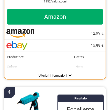
1152 Valutazioni
Amazon
12,99 €
15,99 €
Produttore
Pattex
Colore
Nero
Impermeabile
Tempo di riscaldamento
Peso
300 g
480 s
Vantaggi
Pratico grazie alle proprietà idrorepellenti
Ulteriori informazioni
4
Risultato
Eccellente