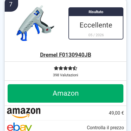
7
Risultato
Eccellente
05
/
2026
Dremel F0130940JB
398 Valutazioni
Amazon
49,00 €
Controlla il prezzo