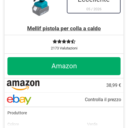
05
/
2026
Mellif pistola per colla a caldo
2173 Valutazioni
Amazon
38,99 €
Controlla il prezzo
Produttore
Colore
Verde