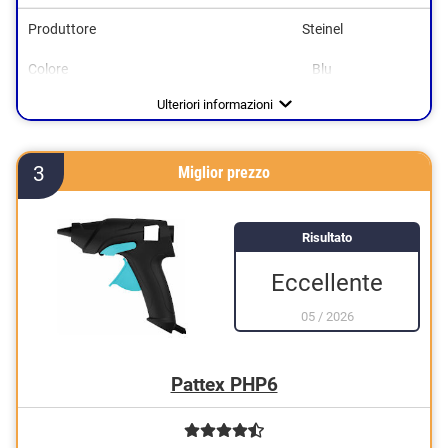
Produttore
Steinel
Colore
Blu
Impermeabile
Tempo di riscaldamento
Peso
320 g
420 s
Vantaggi
È resistente all'acqua
Ulteriori informazioni
3
Miglior prezzo
Risultato
Eccellente
05
/
2026
Pattex PHP6