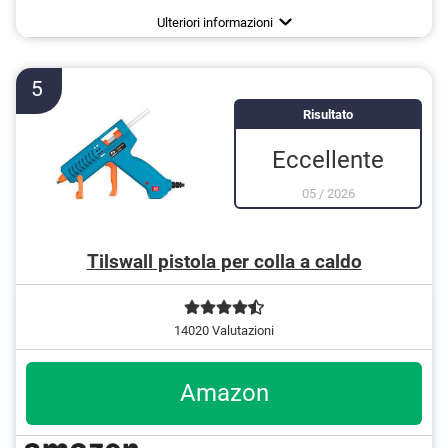
Impermeabile
Tempo di riscaldamento
Peso
748 g
300 s
Vantaggi
Materiale impermeabile
Ulteriori informazioni
5
Risultato
Eccellente
05
/
2026
Tilswall pistola per colla a caldo
14020 Valutazioni
Amazon