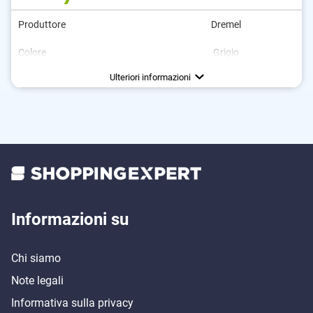
Produttore
Dremel
Colore
Grigio
Impermeabile
Tempo di riscaldamento
Peso
300 g
300 s
Vantaggi
Pratico grazie alle proprietà idrorepellenti
Ulteriori informazioni
Informazioni su
Chi siamo
Note legali
Informativa sulla privacy