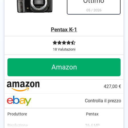
Ottimo
05
/
2026
Pentax K-1
18 Valutazioni
Amazon
427,00 €
Controlla il prezzo
Produttore
Pentax
Risoluzione
36,4 MP