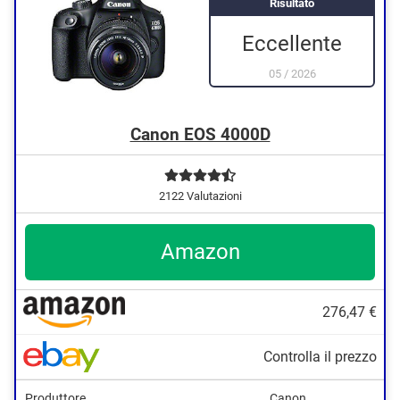
Risultato
Dotato di mirino ottico
Eccellente
05
/
2026
Canon EOS 4000D
2122 Valutazioni
Amazon
276,47 €
Controlla il prezzo
Produttore
Canon