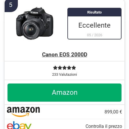
Dispone di una funzione flash
5
Dispone di un mirino ottico
Risultato
Supporta il GPS
Eccellente
È compatibile con la WLAN
Un obiettivo è incluso
05
/
2026
Canon EOS 2000D
233 Valutazioni
Amazon
899,00 €
Controlla il prezzo