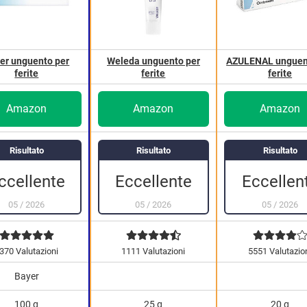
er unguento per
Weleda unguento per
AZULENAL unguen
ferite
ferite
ferite
Amazon
Amazon
Amazon
Risultato
Risultato
Risultato
Eccellen
ccellente
Eccellente
05
/
2026
05
/
2026
05
/
2026
370 Valutazioni
1111 Valutazioni
5551 Valutazio
Bayer
100 g
25 g
20 g