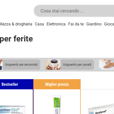
llezza & drogheria
Casa
Elettronica
Fai da te
Giardino
Gioca
per ferite
unguento per emorroidi
unguento per cavalli
Bestseller
Miglior prezzo