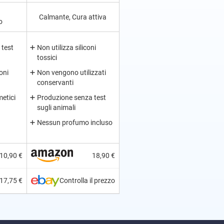
Calmante, Cura attiva
o
 test
Non utilizza siliconi
tossici
oni
Non vengono utilizzati
conservanti
etici
Produzione senza test
sugli animali
Nessun profumo incluso
10,90 €
18,90 €
17,75 €
Controlla il prezzo