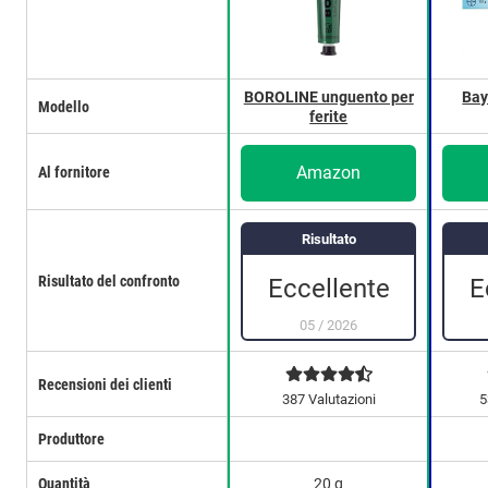
BOROLINE unguento per
Bay
Modello
ferite
Amazon
Al fornitore
Risultato
Risultato del confronto
Eccellente
E
05
/
2026
Recensioni dei clienti
387 Valutazioni
5
Produttore
Quantità
20 g