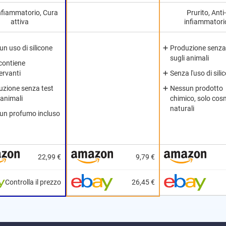
infiammatorio, Cura
Prurito, Anti-
attiva
infiammatori
n uso di silicone
Produzione senza
sugli animali
contiene
ervanti
Senza l'uso di silic
uzione senza test
Nessun prodotto
 animali
chimico, solo cosm
naturali
un profumo incluso
22,99 €
9,79 €
Controlla il prezzo
26,45 €