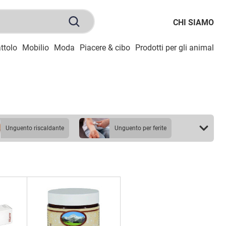
CHI SIAMO
ttolo
Mobilio
Moda
Piacere & cibo
Prodotti per gli animali
S
unguento riscaldante
unguento per ferite