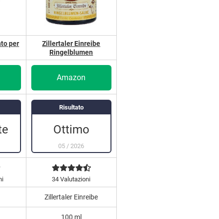
to per
Zillertaler Einreibe
Ringelblumen
Amazon
Risultato
te
Ottimo
05
/
2026
ni
34 Valutazioni
Zillertaler Einreibe
100 ml