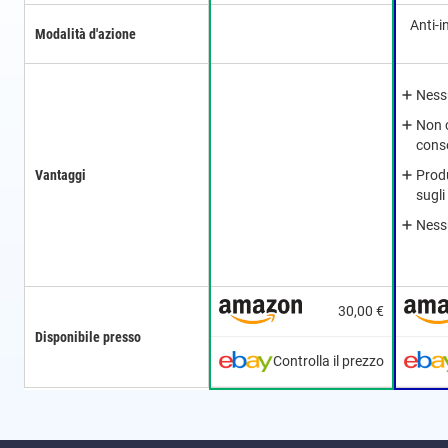
Anti-
Modalità d'azione
Nessu
Non 
cons
Vantaggi
Prod
sugli
Ness
30,00 €
Disponibile presso
Controlla il prezzo