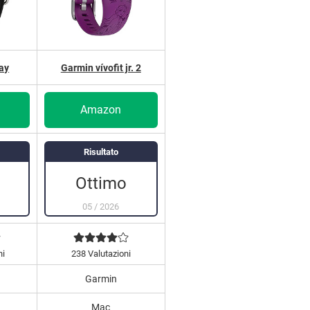
ay
Garmin vívofit jr. 2
Amazon
Risultato
Ottimo
05
/
2026
ni
238 Valutazioni
Garmin
Mac