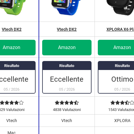
Vtech DX2
Vtech DX2
XPLORA X6 Pl
Amazon
Amazon
Amazon
Risultato
Risultato
Risultato
Eccellente
Ottimo
ccellente
05
/
2026
05
/
2026
05
/
2026
529 Valutazioni
4838 Valutazioni
1543 Valutazio
Vtech
Vtech
XPLORA
Mac