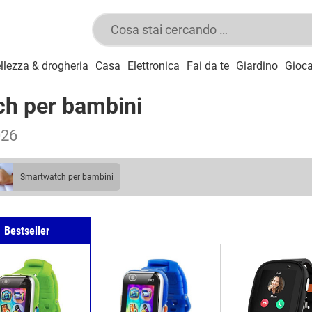
llezza & drogheria
Casa
Elettronica
Fai da te
Giardino
Gioca
ch per bambini
026
smartwatch per bambini
Bestseller