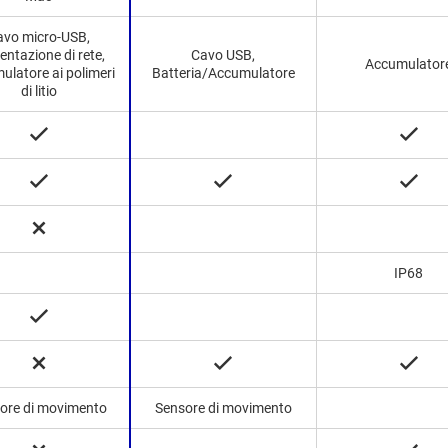
avo micro-USB,
entazione di rete,
Cavo USB,
Accumulator
ulatore ai polimeri
Batteria/Accumulatore
di litio
IP68
ore di movimento
Sensore di movimento