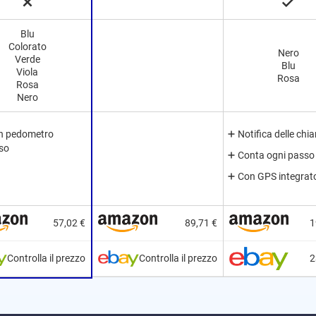
Blu
Colorato
Nero
Verde
Blu
Viola
Rosa
Rosa
Nero
n pedometro
Notifica delle chi
iso
Conta ogni passo
Con GPS integrat
57,02 €
89,71 €
1
Controlla il prezzo
Controlla il prezzo
2