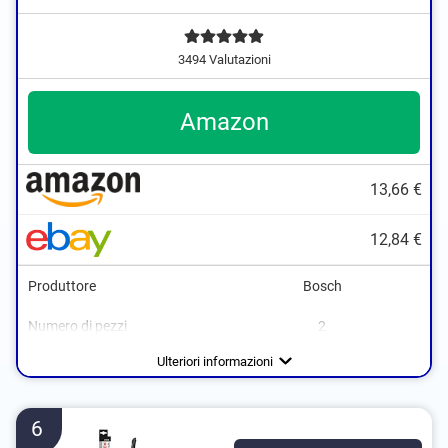
3494 Valutazioni
Amazon
13,66 €
12,84 €
Produttore
Bosch
Numero di pezzi
2
Lunghezza
Basso rumore
400 mm
Ulteriori informazioni
6