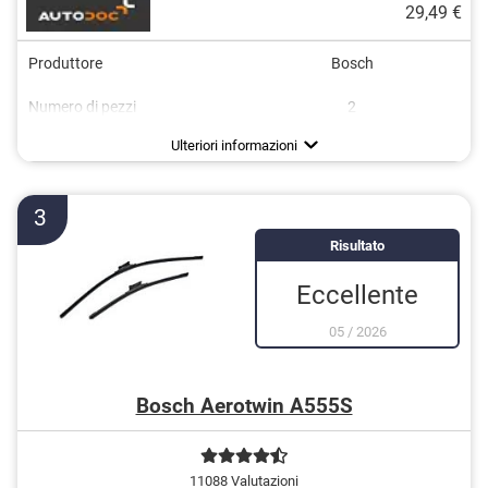
29,49 €
Produttore
Bosch
Numero di pezzi
2
Lunghezza
Basso rumore
700 mm
Ulteriori informazioni
3
Risultato
Eccellente
05
/
2026
Bosch Aerotwin A555S
11088 Valutazioni