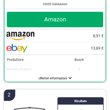
23053 Valutazioni
Amazon
8,91 €
13,69 €
Produttore
Bosch
Numero di pezzi
4
Lunghezza
Basso rumore
280 mm
Ulteriori informazioni
2
Risultato