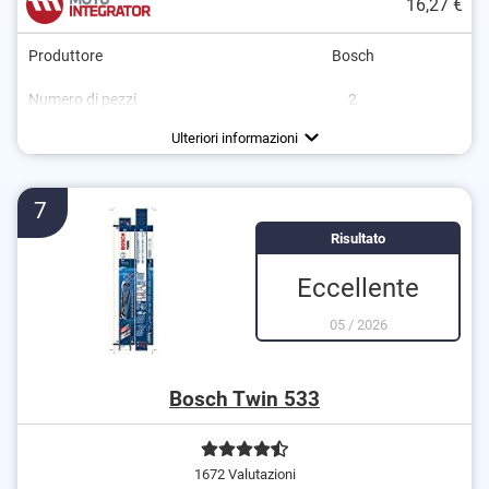
16,27 €
Produttore
Bosch
Numero di pezzi
2
Lunghezza
Basso rumore
600 mm
Ulteriori informazioni
7
Risultato
Eccellente
05
/
2026
Bosch Twin 533
1672 Valutazioni