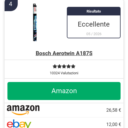
4
Risultato
Eccellente
05
/
2026
Bosch Aerotwin A187S
10324 Valutazioni
Amazon
26,58 €
12,00 €