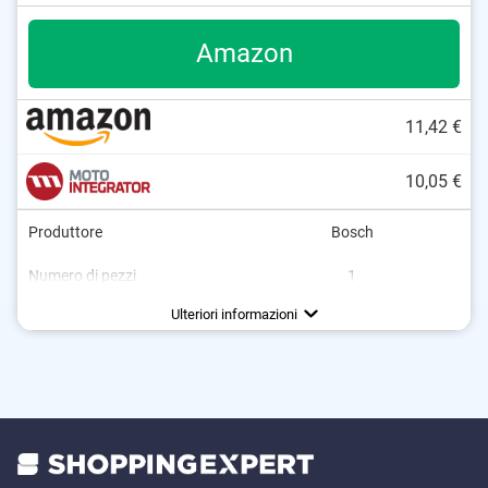
Amazon
11,42 €
10,05 €
Produttore
Bosch
Numero di pezzi
1
Lunghezza
Basso rumore
530 mm
Ulteriori informazioni