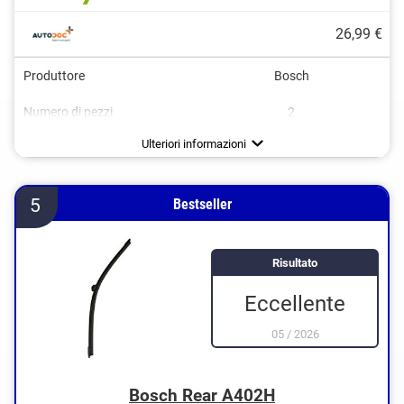
26,99 €
Produttore
Bosch
Numero di pezzi
2
Lunghezza
Basso rumore
600 mm
Ulteriori informazioni
5
Bestseller
Risultato
Eccellente
05
/
2026
Bosch Rear A402H