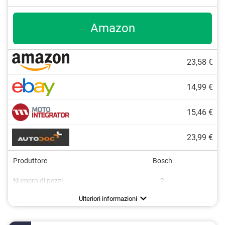
Amazon
23,58 €
14,99 €
15,46 €
23,99 €
Produttore
Bosch
Numero di pezzi
2
Lunghezza
Basso rumore
600 mm
Ulteriori informazioni