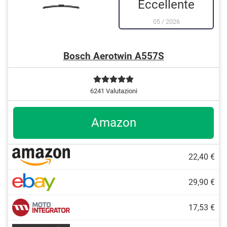
Eccellente
05
/
2026
Bosch Aerotwin A557S
6241 Valutazioni
Amazon
22,40 €
29,90 €
17,53 €