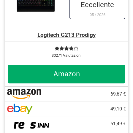
Eccellente
05
/
2026
Logitech G213 Prodigy
30271 Valutazioni
Amazon
69,67 €
49,10 €
51,49 €