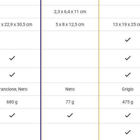
2,3 x 6,4 x 11 cm
 x 22,9 x 30,5 cm
5 x 8 x 12,5 cm
13 x 19 x 25 
rancione, Nero
Nero
Grigio
680 g
77 g
475 g