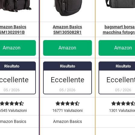
mazon Basics
Amazon Basics
bagsmart borsa
SM1302091B
SM1305082R1
macchina fotogr
Amazon
Amazon
Amazon
Risultato
Risultato
Risultato
Eccellen
ccellente
Eccellente
05
/
2026
05
/
2026
05
/
2026
6545 Valutazioni
16771 Valutazioni
1301 Valutazio
mazon Basics
Amazon Basics