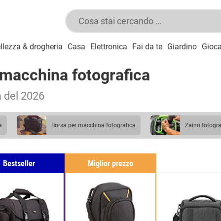
llezza & drogheria
Casa
Elettronica
Fai da te
Giardino
Gioca
 macchina fotografica
a del 2026
a
borsa per macchina fotografica
zaino fotogr
Bestseller
Miglior prezzo