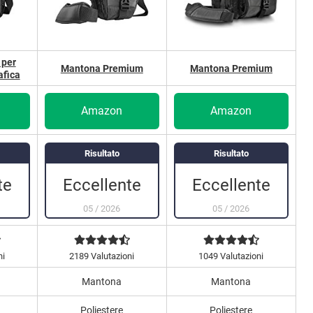
 per
Mantona Premium
Mantona Premium
afica
Amazon
Amazon
Risultato
Risultato
te
Eccellente
Eccellente
05
/
2026
05
/
2026
ni
2189 Valutazioni
1049 Valutazioni
Mantona
Mantona
Poliestere
Poliestere