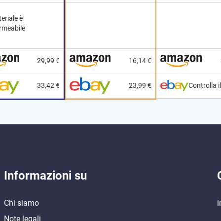
teriale è
rmeabile
29,99 €
16,14 €
33,42 €
23,99 €
Controlla i
Informazioni su
Chi siamo
i
Note legali