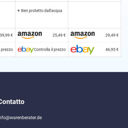
Ben protetto dall'acqua
39,99 €
25,49 €
29,49 €
l prezzo
Controlla il prezzo
46,95 €
Contatto
nfo@warenberater.de