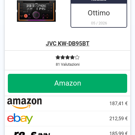
Ottimo
05
/
2026
JVC KW-DB95BT
81 Valutazioni
Amazon
187,41 €
212,59 €
185,99 €