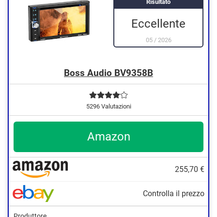
Risultato
Eccellente
05
/
2026
Boss Audio BV9358B
5296 Valutazioni
Amazon
255,70 €
Controlla il prezzo
Produttore