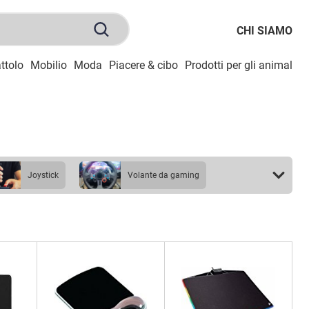
CHI SIAMO
ttolo
Mobilio
Moda
Piacere & cibo
Prodotti per gli animali
S
joystick
volante da gaming