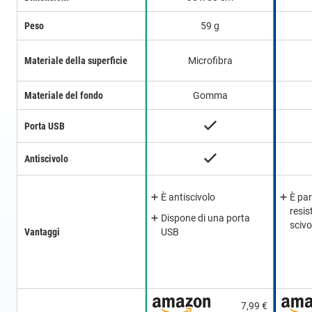
Peso
59 g
Materiale della superficie
Microfibra
Materiale del fondo
Gomma
Porta USB
Antiscivolo
È antiscivolo
È pa
resis
Dispone di una porta
sciv
Vantaggi
USB
7,99 €