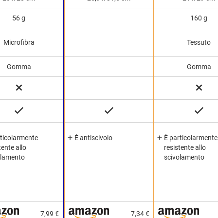
56 g
160 g
Microfibra
Tessuto
Gomma
Gomma
rticolarmente
È antiscivolo
È particolarmente
tente allo
resistente allo
olamento
scivolamento
7,99 €
7,34 €