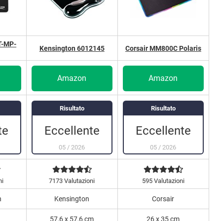
T-MP-
Kensington 6012145
Corsair MM800C Polaris
Amazon
Amazon
Risultato
Risultato
te
Eccellente
Eccellente
05
/
2026
05
/
2026
ni
7173 Valutazioni
595 Valutazioni
n
Kensington
Corsair
57,6 x 57,6 cm
26 x 35 cm