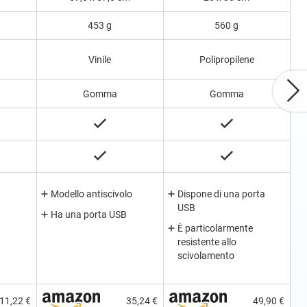
453 g
560 g
Vinile
Polipropilene
Gomma
Gomma
Modello antiscivolo
Dispone di una porta
USB
Ha una porta USB
È particolarmente
resistente allo
scivolamento
11,22 €
35,24 €
49,90 €