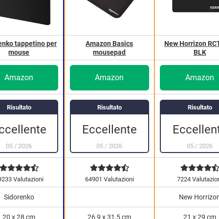
enko tappetino per
Amazon Basics
New Horrizon RC
mouse
mousepad
BLK
Amazon
Amazon
Amazon
Risultato
Risultato
Risultato
Eccellen
ccellente
Eccellente
05
/
2026
05
/
2026
05
/
2026
9233 Valutazioni
64901 Valutazioni
7224 Valutazio
Sidorenko
New Horrizo
20 x 28 cm
26,9 x 31,5 cm
21 x 29 cm