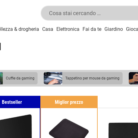
llezza & drogheria
Casa
Elettronica
Fai da te
Giardino
Gioca
d
cuffie da gaming
tappetino per mouse da gaming
mousepad
Bestseller
Miglior prezzo