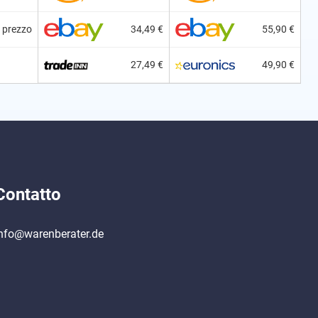
l prezzo
34,49 €
55,90 €
27,49 €
49,90 €
Contatto
nfo@warenberater.de