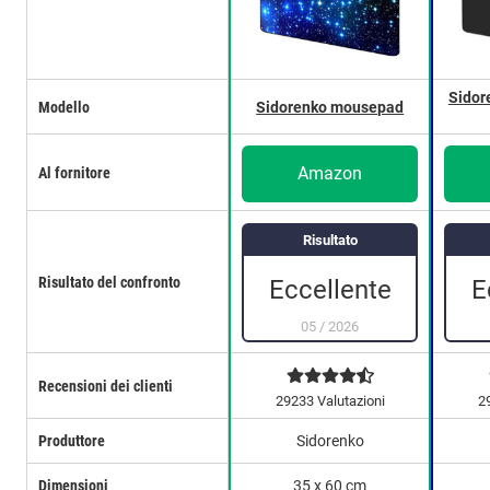
Sidor
Modello
Sidorenko mousepad
Amazon
Al fornitore
Risultato
Risultato del confronto
Eccellente
E
05
/
2026
Recensioni dei clienti
29233 Valutazioni
2
Produttore
Sidorenko
Dimensioni
35 x 60 cm