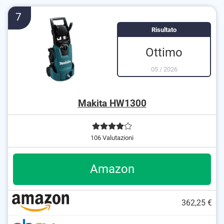
È possibile utilizzare l'acqua calda
7
Risultato
Ottimo
05
/
2026
Makita HW1300
106 Valutazioni
Amazon
362,25 €