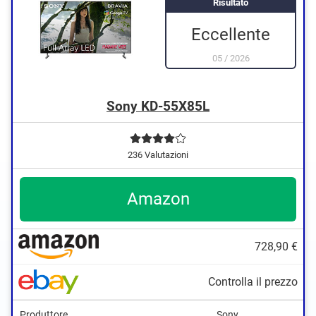
Risultato
Eccellente
05
/
2026
Sony KD-55X85L
236 Valutazioni
Amazon
728,90 €
Controlla il prezzo
Produttore
Sony