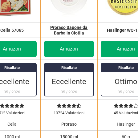
Proraso Sapone da
Cella 57065
Haslinger WQ-
Barba in Ciotila
Amazon
Amazon
Amazon
Risultato
Risultato
Risultato
Ottimo
ccellente
Eccellente
05
/
2026
05
/
2026
05
/
2026
512 Valutazioni
10724 Valutazioni
45 Valutazion
Cella
Proraso
Haslinger
1000 ml
15000 ml
60 g