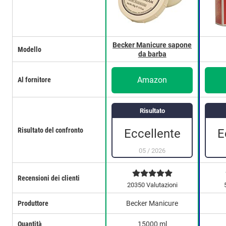
Becker Manicure sapone
Modello
da barba
Amazon
Al fornitore
Risultato
Risultato del confronto
Eccellente
E
05
/
2026
Recensioni dei clienti
20350 Valutazioni
Produttore
Becker Manicure
Quantità
15000 ml