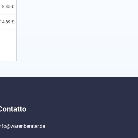
8,45 €
14,89 €
Contatto
nfo@warenberater.de