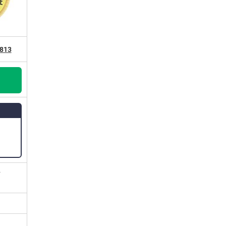
1813
i