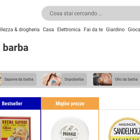
llezza & drogheria
Casa
Elettronica
Fai da te
Giardino
Gioca
a barba
sapone da barba
dopobarba
olio da barba
Bestseller
Miglior prezzo