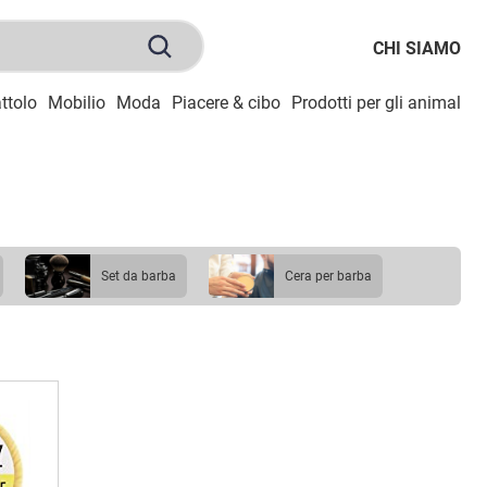
CHI SIAMO
ttolo
Mobilio
Moda
Piacere & cibo
Prodotti per gli animali
S
set da barba
cera per barba